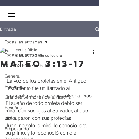
Entrada
Todas las entradas
Leer La Biblia
Todas las entradas
18 feb 2019
2 min de lectura
Mateo 3:13-17
45 DÍAS EN LA BIBLIA
General
 La voz de los profetas en el Antiguo 
Recursos
Testamento fue un llamado al 
arrepentimiento, es decir, volver a Dios.
Grandes Sermones de la Historia
El sueño de todo profeta debió ser 
Reseñas
mirar con sus ojos al Salvador, al que 
anticiparon con sus profecías.
Libros
Juan, no solo lo miró, lo conoció, era 
Empezando
su primo, y lo reconoció como el 