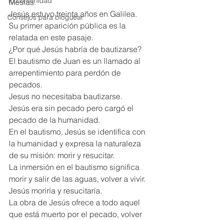
Tu comunidad
Mesías.
Jesús estuvo treinta años en Galilea. 
Consejos para bloguear
Su primer aparición pública es la 
relatada en este pasaje.
¿Por qué Jesús habría de bautizarse?
El bautismo de Juan es un llamado al 
arrepentimiento para perdón de 
pecados.
Jesus no necesitaba bautizarse.
Jesús era sin pecado pero cargó el 
pecado de la humanidad.
En el bautismo, Jesús se identifica con 
la humanidad y expresa la naturaleza 
de su misión: morir y resucitar.
La inmersión en el bautismo significa 
morir y salir de las aguas, volver a vivir.
Jesús moriría y resucitaría.
La obra de Jesús ofrece a todo aquel 
que está muerto por el pecado, volver 