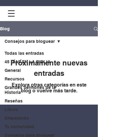
Blog
Consejos para bloguear
Todas las entradas
Próximamente nuevas
45 DÍAS EN LA BIBLIA
General
entradas
Recursos
Explora otras categorías en este
Grandes Sermones de la
blog o vuelve más tarde.
Historia
Reseñas
Libros
Empezando
Tu comunidad
Consejos para bloguear