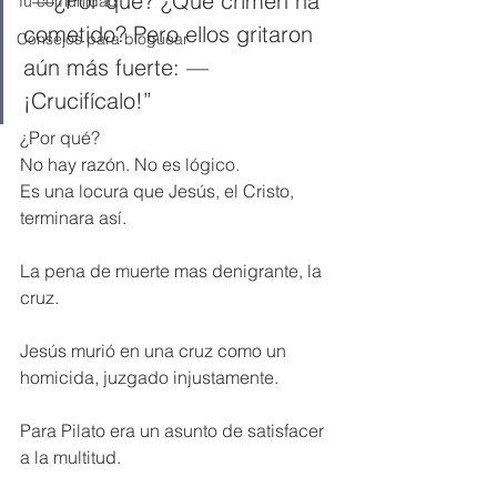
“—¿Por qué? ¿Qué crimen ha 
Tu comunidad
cometido? Pero ellos gritaron 
Consejos para bloguear
aún más fuerte: —
¡Crucifícalo!” 
¿Por qué?  
No hay razón. No es lógico.  
Es una locura que Jesús, el Cristo, 
terminara así.
La pena de muerte mas denigrante, la 
cruz.
Jesús murió en una cruz como un 
homicida, juzgado injustamente.
Para Pilato era un asunto de satisfacer 
a la multitud.