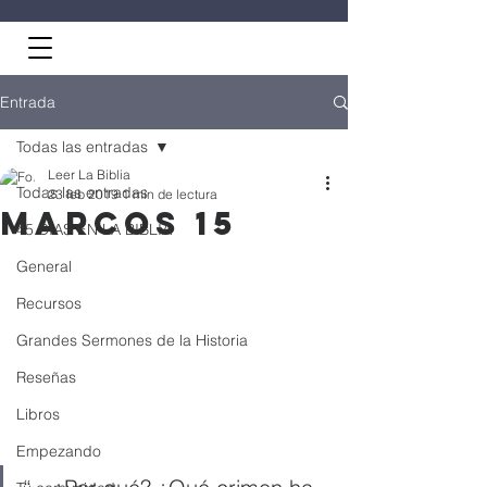
Entrada
Todas las entradas
Leer La Biblia
Todas las entradas
23 feb 2019
1 min de lectura
Marcos 15
45 DÍAS EN LA BIBLIA
General
Recursos
Grandes Sermones de la Historia
Reseñas
Libros
Empezando