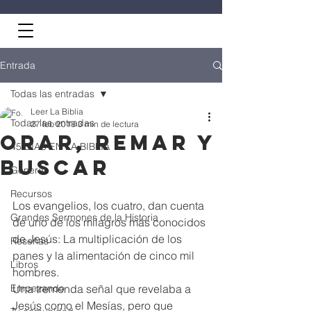
Entrada
Todas las entradas
Leer La Biblia
Todas las entradas
27 feb 2018
3 min de lectura
Orar, remar y
45 DÍAS EN LA BIBLIA
buscar
General
Recursos
Los evangelios, los cuatro, dan cuenta 
Grandes Sermones de la Historia
de uno de los milagros más conocidos 
de Jesús: La multiplicación de los 
Reseñas
panes y la alimentación de cinco mil 
Libros
hombres.
Empezando
Una tremenda señal que revelaba a 
Jesús como el Mesías, pero que 