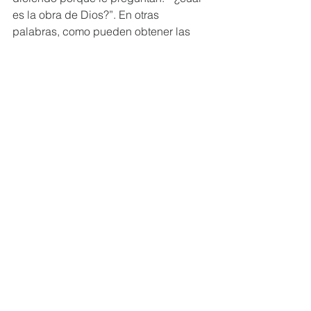
es la obra de Dios?”. En otras 
palabras, como pueden obtener las 
cosas eternas.
Y Jesús responde contundentemente:
“Esta es la obra de Dios, que 
creáis
 en el que él ha enviado” 
(Jn 6.29)
¡Creer!
Creer en el que Dios ha enviado.
No es creer solo en los dichos de 
Jesús o en sus señales. Creer en la 
persona de Jesús, creer en la obra 
(trabajo) de Jesús.
Orar, Remar y Buscar no tienen sentido 
sino ponemos nuestra confianza total 
en Jesús.
Recursos