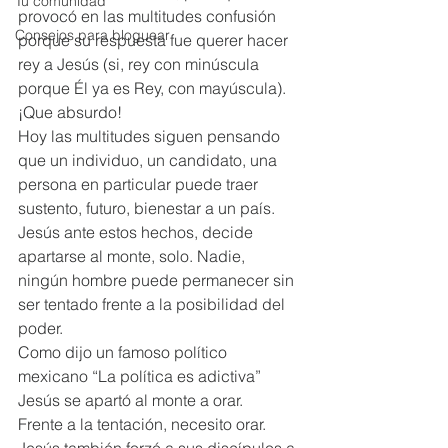
Tu comunidad
provocó en las multitudes confusión 
Consejos para bloguear
porque su respuesta fue querer hacer 
rey a Jesús (si, rey con minúscula 
porque Él ya es Rey, con mayúscula).
¡Que absurdo!
Hoy las multitudes siguen pensando 
que un individuo, un candidato, una 
persona en particular puede traer 
sustento, futuro, bienestar a un país.
Jesús ante estos hechos, decide 
apartarse al monte, solo. Nadie, 
ningún hombre puede permanecer sin 
ser tentado frente a la posibilidad del 
poder.
Como dijo un famoso político 
mexicano “La política es adictiva”
Jesús se apartó al monte a orar.
Frente a la tentación, necesito orar.