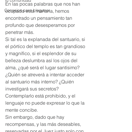
Tu comunidad
En las pocas palabras que nos han 
Consejos para bloguear
ocupado esta mañana, hemos 
encontrado un pensamiento tan 
profundo que desesperamos por 
penetrar más.  
Si tal es la explanada del santuario, si 
el pórtico del templo es tan grandioso 
y magnífico, si el esplendor de su 
belleza deslumbra así los ojos del 
alma, ¿qué será el lugar santísimo? 
¿Quién se atreverá a intentar acceder 
al santuario más interno? ¿Quién 
investigará sus secretos? 
Contemplarlo está prohibido, y el 
lenguaje no puede expresar lo que la 
mente concibe. 
Sin embargo, dado que hay 
recompensas, y las más deseables, 
reservadas por el Juez justo solo con 