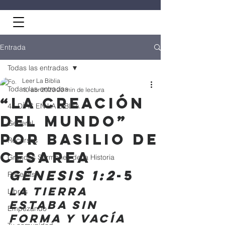
Entrada
Todas las entradas
Leer La Biblia
Todas las entradas
10 abr 2020
20 min de lectura
“La Creación
45 DÍAS EN LA BIBLIA
del Mundo”
General
por Basilio de
Recursos
Cesarea
Grandes Sermones de la Historia
Génesis 1:2
-5 
Reseñas
La tierra 
Libros
estaba sin 
Empezando
forma y vacía