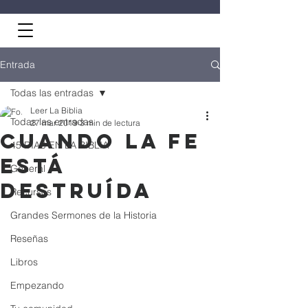
Entrada
Todas las entradas
Leer La Biblia
Todas las entradas
27 mar 2019
3 min de lectura
Cuando la fe
45 DÍAS EN LA BIBLIA
está
General
destruída
Recursos
Grandes Sermones de la Historia
Reseñas
Libros
Empezando