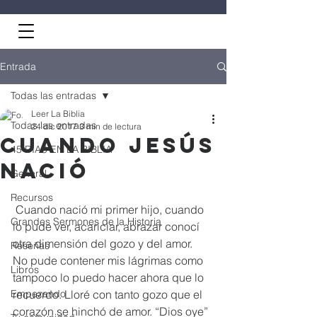
Entrada
Todas las entradas
Leer La Biblia
Todas las entradas
24 dic 2017
3 min de lectura
Cuando Jesús
45 DÍAS EN LA BIBLIA
nació
General
Recursos
 Cuando nació mi primer hijo, cuando 
Grandes Sermones de la Historia
lo pude ver, acariciar, abrazar conocí 
otra dimensión del gozo y del amor.
Reseñas
No pude contener mis lágrimas como 
Libros
tampoco lo puedo hacer ahora que lo 
Empezando
recuerdo. Lloré con tanto gozo que el 
corazón se hinchó de amor. “Dios oye” 